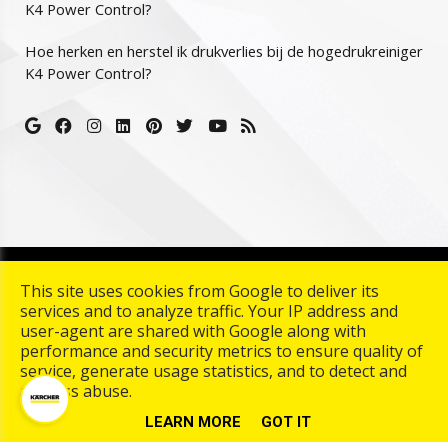
K4 Power Control?
Hoe herken en herstel ik drukverlies bij de hogedrukreiniger
K4 Power Control?
Copyright © 2026 Karcher Center Palmaers. All rights
This site uses cookies from Google to deliver its
reserved. |
Termes et conditions
|
Privacy & Cookies
|
UP-
services and to analyze traffic. Your IP address and
TO-DATE WebDesign
user-agent are shared with Google along with
performance and security metrics to ensure quality of
service, generate usage statistics, and to detect and
address abuse.
LEARN MORE
GOT IT