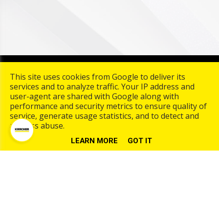
Copyright © 2026 Karcher Center Palmaers. All rights
This site uses cookies from Google to deliver its
reserved. |
Termes et conditions
|
Privacy & Cookies
|
UP-
services and to analyze traffic. Your IP address and
TO-DATE WebDesign
user-agent are shared with Google along with
performance and security metrics to ensure quality of
service, generate usage statistics, and to detect and
address abuse.
LEARN MORE
GOT IT