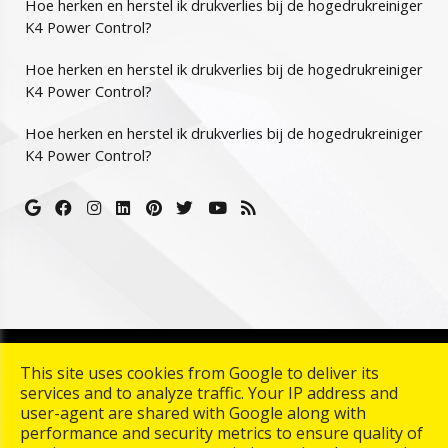
Hoe herken en herstel ik drukverlies bij de hogedrukreiniger
K4 Power Control?
Hoe herken en herstel ik drukverlies bij de hogedrukreiniger
K4 Power Control?
Hoe herken en herstel ik drukverlies bij de hogedrukreiniger
K4 Power Control?
Copyright © 2026 Karcher Center Palmaers. All rights
This site uses cookies from Google to deliver its
reserved. |
Termes et conditions
|
Privacy & Cookies
|
UP-
services and to analyze traffic. Your IP address and
TO-DATE WebDesign
user-agent are shared with Google along with
performance and security metrics to ensure quality of