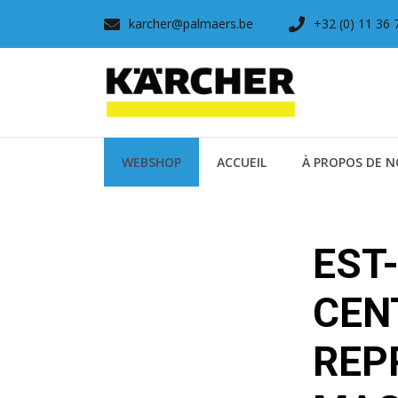
karcher@palmaers.be
+32 (0) 11 36 
WEBSHOP
ACCUEIL
À PROPOS DE 
EST
CEN
REP