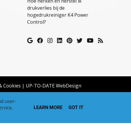
Hoe herken en herstel ik
drukverlies bij de
hogedrukreiniger K4 Power
Control?
 & Cookies
|
UP-TO-DATE WebDesign
nd user-
rvice,
LEARN MORE
GOT IT