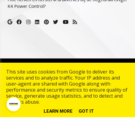
K4 Power Control?
Copyright © 2026 Karcher Center Palmaers. All rights
This site uses cookies from Google to deliver its
reserved. |
Termes et conditions
|
Privacy & Cookies
|
UP-
services and to analyze traffic. Your IP address and
TO-DATE WebDesign
user-agent are shared with Google along with
performance and security metrics to ensure quality of
service, generate usage statistics, and to detect and
address abuse.
LEARN MORE
GOT IT